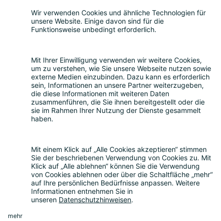
Lewis Erckenbrecht
Referent Bildungspolitik & Digitale
Gesellschaft
Bitkom
Smart Country Convention
|
Transform
|
Digital Office
Conference
|
Bildungskonferenz
|
eIDAS Summit
|
DigiFin
|
AIDAQ
|
Privacy Conference
|
Digital Health
Conference