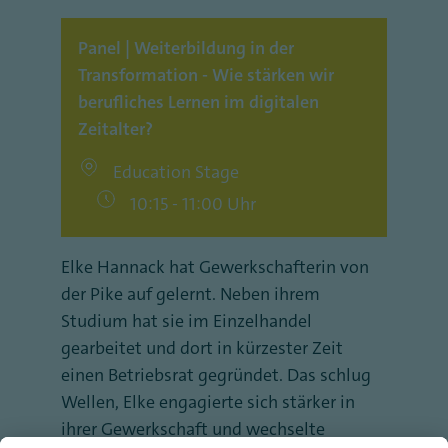
Panel | Weiterbildung in der
Transformation - Wie stärken wir
berufliches Lernen im digitalen
Zeitalter?
Education Stage
10:15 - 11:00 Uhr
Elke Hannack hat Gewerkschafterin von
der Pike auf gelernt. Neben ihrem
Studium hat sie im Einzelhandel
gearbeitet und dort in kürzester Zeit
einen Betriebsrat gegründet. Das schlug
Wellen, Elke engagierte sich stärker in
ihrer Gewerkschaft und wechselte