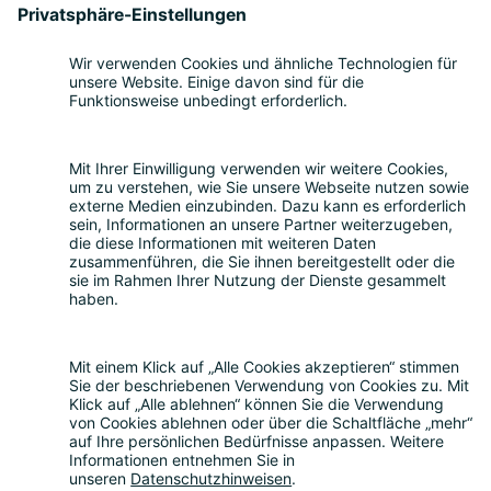
hauptamtlich zum DGB-Ortsverband. In
NRW stieg sie bis zur stellvertretenden
Bezirksvorsitzenden auf, 2007 wurde sie
in den ver.di–Bundesvorstand gewählt.
Dann klopfte der DGB erneut an die Tür.
Seit 2013 ist Elke stellvertretende DGB–
Bundesvorsitzende.
Smart Country Convention
|
Transform
|
Digital Office
Conference
|
Bildungskonferenz
|
eIDAS Summit
|
DigiFin
|
AIDAQ
|
Privacy Conference
|
Digital Health
Conference