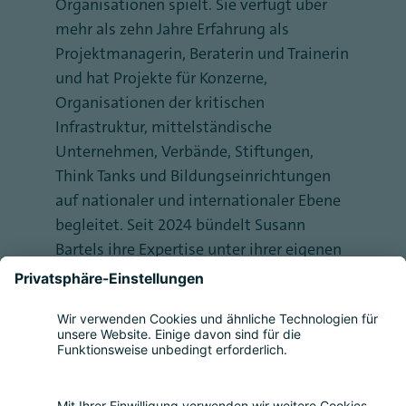
Organisationen spielt. Sie verfügt über
mehr als zehn Jahre Erfahrung als
Projektmanagerin, Beraterin und Trainerin
und hat Projekte für Konzerne,
Organisationen der kritischen
Infrastruktur, mittelständische
Unternehmen, Verbände, Stiftungen,
Think Tanks und Bildungseinrichtungen
auf nationaler und internationaler Ebene
begleitet. Seit 2024 bündelt Susann
Bartels ihre Expertise unter ihrer eigenen
Marke „The Strongest Link®“ und
unterstützt Organisationen dabei, eine
menschenzentrierte, ganzheitliche
Sicherheitskultur aufzubauen – mit dem
Ziel, den Faktor Mensch vom Risiko zur
stärksten Sicherheitsressource zu