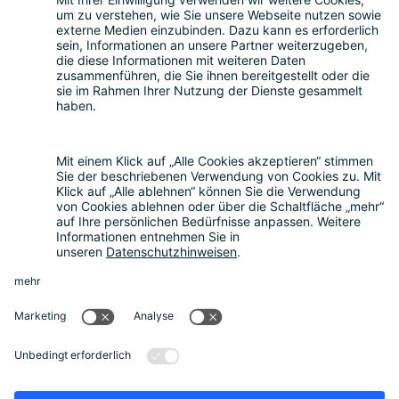
entwickeln.
Smart Country Convention
|
Transform
|
Digital Office
Conference
|
Bildungskonferenz
|
eIDAS Summit
|
DigiFin
|
AIDAQ
|
Privacy Conference
|
Digital Health
Conference
Kontakt