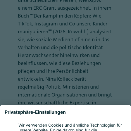
unterschiedlichen Preisen, wie bspw.
einem ERC Grant ausgezeichnet. In ihrem
Buch ""Der Kampf in den Köpfen: Wie
TikTok, Instagram und Co unsere Kinder
manipulieren"" (2026, Rowohlt) analysiert
sie, wie soziale Medien tief hinein in das
Verhalten und die politische Identität
Heranwachsender hineinwirken und
beeinflussen, wie diese Beziehungen
pflegen und ihre Persönlichkeit
entwickeln. Nina Kolleck berät
regelmäßig Politik, Ministerien und
internationale Organisationen und bringt
ihre wissenschaftliche Expertise in
gesellschaftliche Debatten ein, unter
anderem im Kontext von Digitalisierung,
Demokratie und Regulierung. Für Bitkom