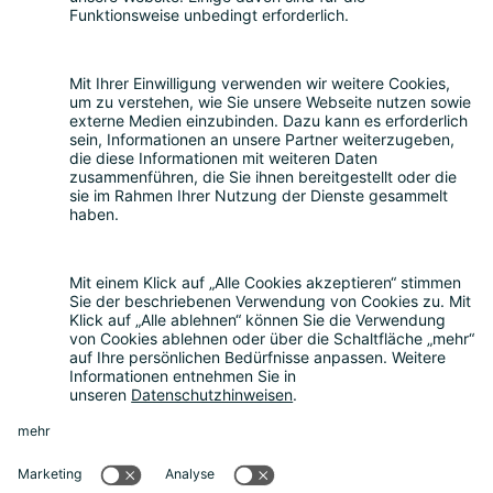
steht sie für eine evidenzbasierte,
differenzierte Perspektive auf die
Chancen und Risiken digitaler
Transformation.
Smart Country Convention
|
Transform
|
Digital Office
Conference
|
Bildungskonferenz
|
eIDAS Summit
|
DigiFin
|
AIDAQ
|
Privacy Conference
|
Digital Health
Conference