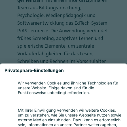
gemeinsam mit einem interdisziplinären
Team aus Bildungsforschung,
Psychologie, Medienpädagogik und
Softwareentwicklung das EdTech-System
PiAS Lernreise. Die Anwendung verbindet
frühes Screening, adaptives Lernen und
spielerische Elemente, um zentrale
Vorläuferfähigkeiten für das Lesen,
Schreiben und Rechnen im Vorschulalter
gezielt zu fördern. Mit PiAS education
verfolgt sie das Ziel, wissenschaftlich
fundierte digitale Bildungsangebote in
der frühen Bildung zu etablieren und
damit einen Beitrag zu mehr
Bildungsgerechtigkeit und individuellen
Lernchancen für Kinder zu leisten.