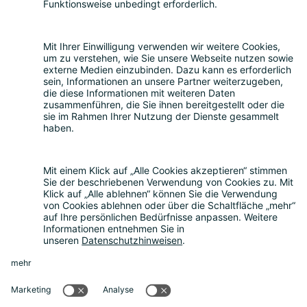
Digitale Identitäten
Bitkom
Smart Country Convention
|
Transform
|
Digital Office
Conference
|
Bildungskonferenz
|
eIDAS Summit
|
DigiFin
|
AIDAQ
|
Privacy Conference
|
Digital Health
Conference