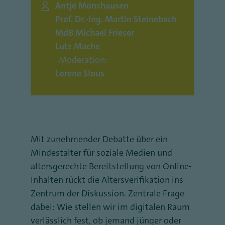
Antje Monshausen
Prof. Dr.-Ing. Martin Steinebach
MdB Michael Frieser
Lutz Mache
Moderation:
Lorène Slous
Mit zunehmender Debatte über ein
Mindestalter für soziale Medien und
altersgerechte Bereitstellung von Online-
Inhalten rückt die Altersverifikation ins
Zentrum der Diskussion. Zentrale Frage
dabei: Wie stellen wir im digitalen Raum
verlässlich fest, ob jemand jünger oder